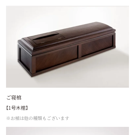
ご寝棺
【1号木棺】
※お棺は他の種類もございます