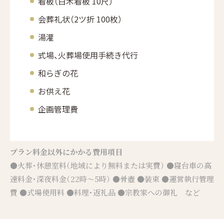
看板（白木看板 10尺）
会葬礼状（2ツ折 100枚）
湯灌
式場、火葬場使用手続き代行
和らぎの花
お供え花
企画管理費
プラン料金以外にかかる費用項目
●火葬・休憩室料（地域により無料または実費） ●寝台車の高
速料金・深夜料金（22時～5時） ●骨壺 ●装束 ●運営執行管理
費 ●式場使用料 ●料理・返礼品 ●宗教家への御礼 など