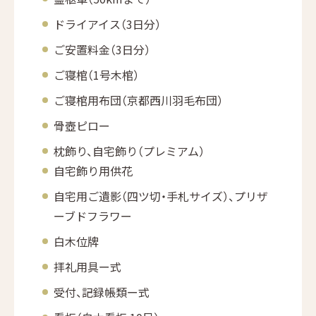
ドライアイス（3日分）
ご安置料金（3日分）
ご寝棺（1号木棺）
ご寝棺用布団（京都西川羽毛布団）
骨壺ピロー
枕飾り、自宅飾り（プレミアム）
自宅飾り用供花
自宅用ご遺影（四ツ切・手札サイズ）、プリザ
ーブドフラワー
白木位牌
拝礼用具ー式
受付、記録帳類ー式