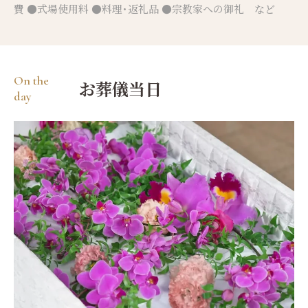
費 ●式場使用料 ●料理・返礼品 ●宗教家への御礼 など
On the
お葬儀当日
day