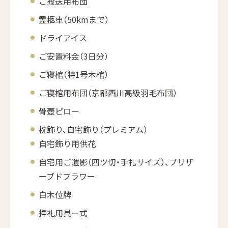
ご搬送用布団
霊柩車（50kmまで）
ドライアイス
ご安置料金（3日分）
ご寝棺（特1号木棺）
ご寝棺用布団（京都西川高級羽毛布団）
骨壺ピロー
枕飾り、自宅飾り（プレミアム）
自宅飾り用供花
自宅用ご遺影（四ツ切・手札サイズ）、プリザ
ーブドフラワー
白木位牌
拝礼用具ー式