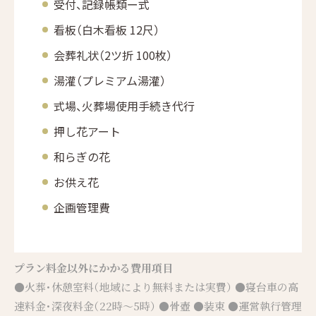
受付、記録帳類ー式
看板（白木看板 12尺）
会葬礼状（2ツ折 100枚）
湯灌（プレミアム湯灌）
式場、火葬場使用手続き代行
押し花アート
和らぎの花
お供え花
企画管理費
プラン料金以外にかかる費用項目
●火葬・休憩室料（地域により無料または実費） ●寝台車の高
速料金・深夜料金（22時～5時） ●骨壺 ●装束 ●運営執行管理