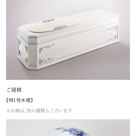
ご寝棺
【特1号木棺】
※お棺は、他の種類もございます